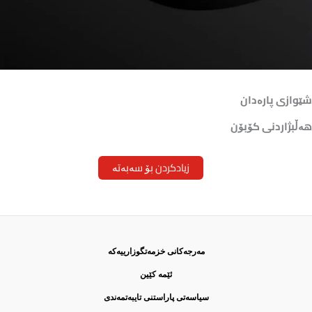
شێوازی پارەدان
هەڵبژاردنی كۆبۆن
زیادکردن بۆ سەبەتە
مەرجەكانی خزمەتگوزارییەكە
ئێمە كێین
سیاسەتی پاراستنی تایبەتمەندی