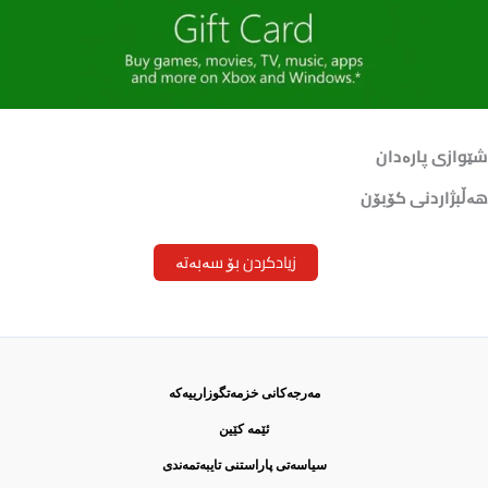
شێوازی پارەدان
هەڵبژاردنی كۆبۆن
زیادکردن بۆ سەبەتە
مەرجەكانی خزمەتگوزارییەكە
ئێمە كێین
سیاسەتی پاراستنی تایبەتمەندی