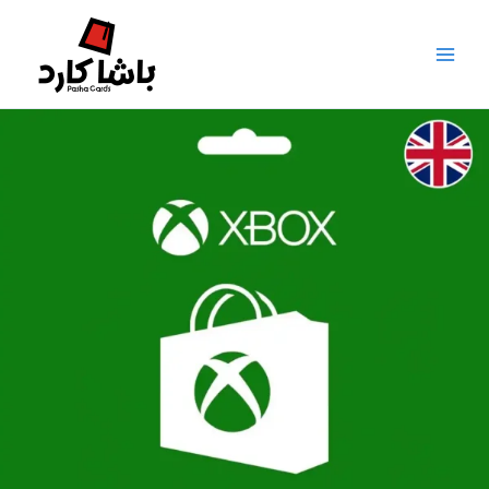
Ski
t
conten
Xbo
U
ڕ