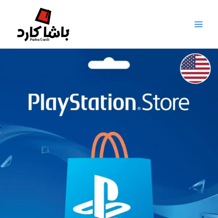
خطي
لى
لمحتوى
مية
Playstatio
us