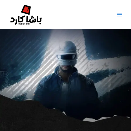
خطي
لى
لمحتوى
مية
pub
ne
stat